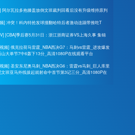
频] 阿尔瓦拉多抱膝盖放倒文班裁判回看后没有升级维持原判
视频] 冲突！科内特抢发球撞翻哈特后者激动连踢带推吃T
TV] [CBA]季后赛5月31日：浙江浙商证券VS上海久事 集锦
视频] 俄克拉荷马雷霆_NBA西决G7：马刺vs雷霆_进攻爆发
山大单节7中6轰下13分_高清1080P在线观看平台
视频] 圣安东尼奥马刺_NBA西决G6：雷霆vs马刺_巨人库里
文班亚马外线拔起就射命中首节第3记三分_高清1080P在