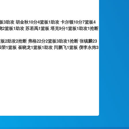
）
板3助攻 胡金秋10分4篮板1助攻 卡尔顿10分7篮板4
骁2篮板1助攻 苏若禹1篮板 塔克9分1篮板1助攻1抢断
板2助攻2抢断 弗格22分2篮板3助攻1抢断 张镇麟23
添荣1篮板 崔晓龙1篮板1助攻 闫鹏飞1篮板 偰李永炜3