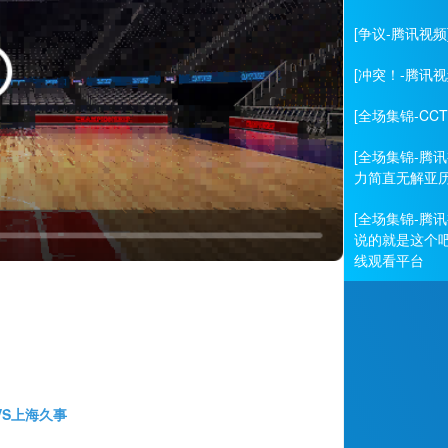
[争议-腾讯视
[冲突！-腾讯
[全场集锦-CC
[全场集锦-腾讯
力简直无解亚历
[全场集锦-腾讯
说的就是这个吧
线观看平台
券VS上海久事