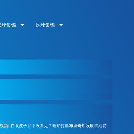
篮球集锦
足球集锦
讯视频] 在眼皮子底下没看见？哈珀打脸布里奇斯没吹福斯特