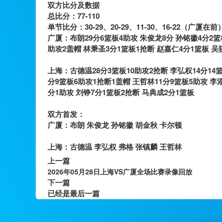
双方比分及数据
总比分：77-110
单节比分：30-29、20-29、11-30、16-22（广厦在前
广厦：布朗29分6篮板4助攻 朱俊龙8分 孙铭徽4分2篮
助攻2盖帽 林秉圣3分1篮板1抢断 赵嘉仁4分1篮板 吴
上海：古德温28分3篮板10助攻2抢断 李弘权14分14篮
分9篮板6助攻1抢断1盖帽 王哲林11分9篮板5助攻 李
分1助攻 刘铮7分1篮板2抢断 马典成2分1篮板
双方首发：
广厦：布朗 朱俊龙 孙铭徽 胡金秋 卡尔顿
上海：古德温 李弘权 弗格 张镇麟 王哲林
上一篇
2026年05月28日上海VS广厦全场比赛录像回放
下一篇
已经是最后一篇