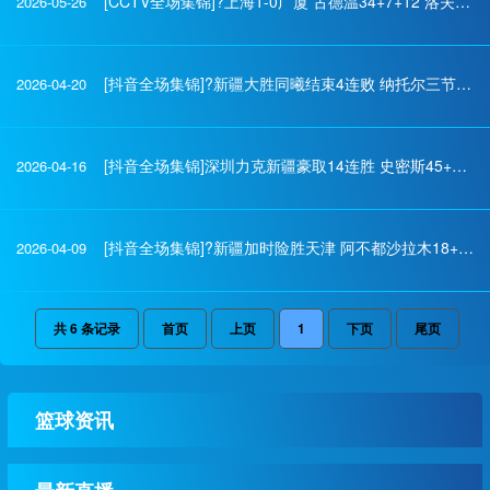
[CCTV全场集锦]?上海1-0广厦 古德温34+7+12 洛夫顿开场伤退 孙铭徽0分&5失误
2026-05-26
[抖音全场集锦]?新疆大胜同曦结束4连败 纳托尔三节16+9+10 劳森23+6
2026-04-20
[抖音全场集锦]深圳力克新疆豪取14连胜 史密斯45+15+13 齐麟17分
2026-04-16
[抖音全场集锦]?新疆加时险胜天津 阿不都沙拉木18+10+9 齐麟25+7 林庭谦22分
2026-04-09
共
6
条记录
首页
上页
1
下页
尾页
篮球资讯