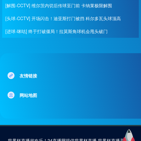
[解围-CCTV] 维尔茨内切后传球至门前 卡纳莱极限解围
[头球-CCTV] 开场闪击！迪亚斯打门被挡 科尔多瓦头球顶高
[进球-咪咕] 终于打破僵局！拉莫斯角球机会甩头破门
友情链接
网站地图
世界杯直播超欢乐！24直播网提供世界杯直播,世界杯直播高清在